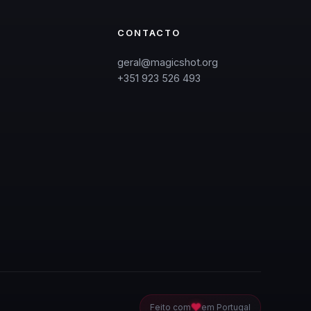
CONTACTO
geral@magicshot.org
+351 923 526 493
❤
Feito com
em Portugal