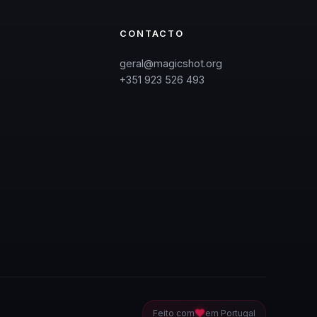
CONTACTO
geral@magicshot.org
+351 923 526 493
❤
Feito com
em Portugal