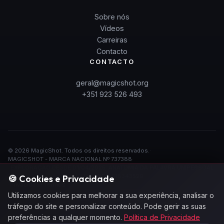
Sobre nós
Vídeos
Carreiras
Contacto
CONTACTO
geral@magicshot.org
+351 923 526 493
©
2026
MagicShot.
Todos os direitos reservados.
·
MAGICSHOT - MARCA NACIONAL Nº 737388
·
EXPLORAÇÃO DESDE 01/04/2025: ANATOMIA DA PALAVRA UNIPESSOAL
LDA - NPC 518343529
🍪 Cookies e Privacidade
·
Privacidade
·
Termos
Utilizamos cookies para melhorar a sua experiência, analisar o
❤
Feito com
em Portugal
tráfego do site e personalizar conteúdo. Pode gerir as suas
preferências a qualquer momento.
Política de Privacidade