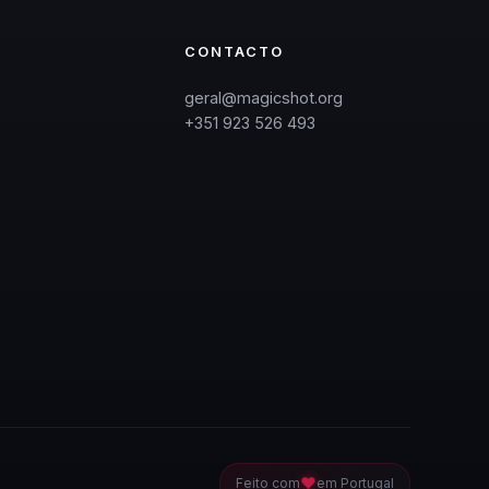
CONTACTO
geral@magicshot.org
+351 923 526 493
❤
Feito com
em Portugal