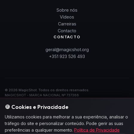
Sobre nós
Vídeos
Carreiras
Contacto
CONTACTO
geral@magicshot.org
+351 923 526 493
©
2026
MagicShot.
Todos os direitos reservados.
·
MAGICSHOT - MARCA NACIONAL Nº 737388
·
EXPLORAÇÃO DESDE 01/04/2025: ANATOMIA DA PALAVRA UNIPESSOAL
LDA - NPC 518343529
🍪 Cookies e Privacidade
·
Privacidade
·
Termos
Utilizamos cookies para melhorar a sua experiência, analisar o
❤
Feito com
em Portugal
tráfego do site e personalizar conteúdo. Pode gerir as suas
preferências a qualquer momento.
Política de Privacidade